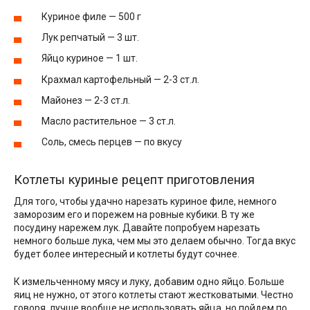
Куриное филе — 500 г
Лук репчатый — 3 шт.
Яйцо куриное — 1 шт.
Крахмал картофельный — 2-3 ст.л.
Майонез — 2-3 ст.л.
Масло растительное — 3 ст.л.
Соль, смесь перцев — по вкусу
Котлеты куриные рецепт приготовления
Для того, чтобы удачно нарезать куриное филе, немного
заморозим его и порежем на ровные кубики. В ту же
посудину нарежем лук. Давайте попробуем нарезать
немного больше лука, чем мы это делаем обычно. Тогда вкус
будет более интересный и котлеты будут сочнее.
К измельченному мясу и луку, добавим одно яйцо. Больше
яиц не нужно, от этого котлеты стают жестковатыми. Честно
говоря, лучше вообще не использовать яйца, но пойдем по