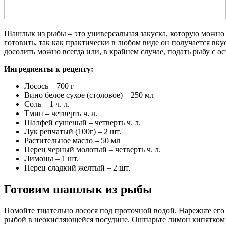
Шашлык из рыбы – это универсальная закуска, которую можно п
готовить, так как практически в любом виде он получается вку
досолить можно всегда или, в крайнем случае, подать рыбу с 
Ингредиенты к рецепту:
Лосось – 700 г
Вино белое сухое (столовое) – 250 мл
Соль – 1 ч. л.
Тмин – четверть ч. л.
Шалфей сушеный – четверть ч. л.
Лук репчатый (100г) – 2 шт.
Растительное масло – 50 мл
Перец черный молотый – четверть ч. л.
Лимоны – 1 шт.
Перец сладкий желтый – 2 шт.
Готовим шашлык из рыбы
Помойте тщательно лосося под проточной водой. Нарежьте ег
рыбой в неокисляющейся посудине. Ошпарьте лимон кипятком 