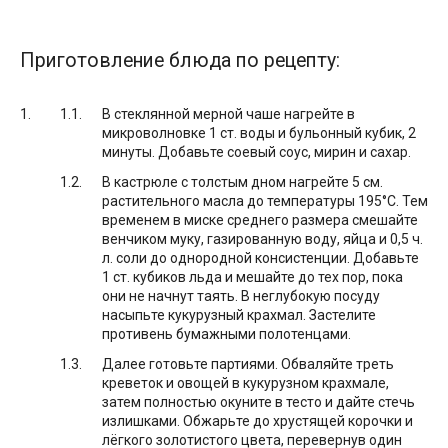
Приготовление блюда по рецепту:
В стеклянной мерной чаше нагрейте в
микроволновке 1 ст. воды и бульонный кубик, 2
минуты. Добавьте соевый соус, мирин и сахар.
В кастрюле с толстым дном нагрейте 5 см.
растительного масла до температуры 195°С. Тем
временем в миске среднего размера смешайте
венчиком муку, газированную воду, яйца и 0,5 ч.
л. соли до однородной консистенции. Добавьте
1 ст. кубиков льда и мешайте до тех пор, пока
они не начнут таять. В неглубокую посуду
насыпьте кукурузный крахмал. Застелите
противень бумажными полотенцами.
Далее готовьте партиями. Обваляйте треть
креветок и овощей в кукурузном крахмале,
затем полностью окуните в тесто и дайте стечь
излишками. Обжарьте до хрустящей корочки и
лёгкого золотистого цвета, перевернув один