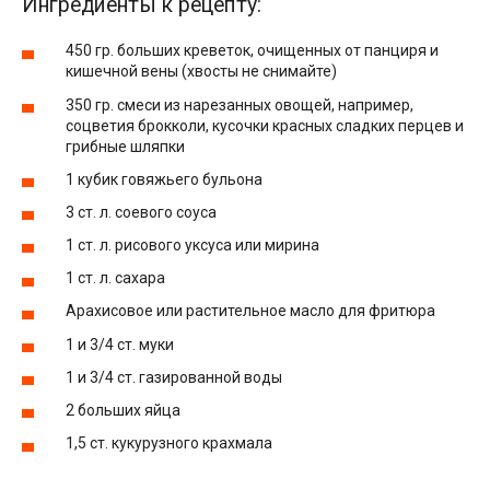
Ингредиенты к рецепту:
450 гр. больших креветок, очищенных от панциря и
кишечной вены (хвосты не снимайте)
350 гр. смеси из нарезанных овощей, например,
соцветия брокколи, кусочки красных сладких перцев и
грибные шляпки
1 кубик говяжьего бульона
3 ст. л. соевого соуса
1 ст. л. рисового уксуса или мирина
1 ст. л. сахара
Арахисовое или растительное масло для фритюра
1 и 3/4 ст. муки
1 и 3/4 ст. газированной воды
2 больших яйца
1,5 ст. кукурузного крахмала