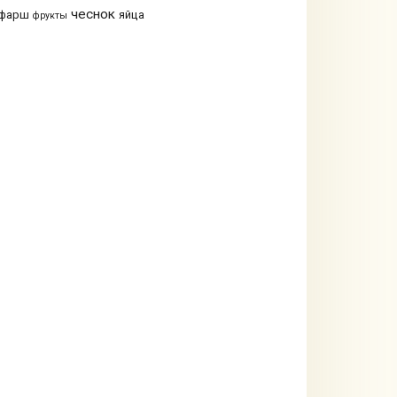
чеснок
фарш
яйца
фрукты