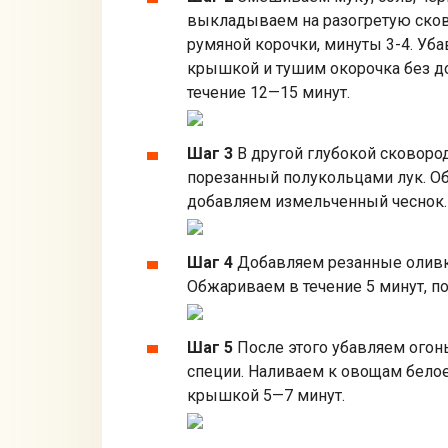
выкладываем на разогретую сково
румяной корочки, минуты 3-4. Уб
крышкой и тушим окорочка без до
течение 12—15 минут.
Шаг 3
В другой глубокой сковор
порезанный полукольцами лук. О
добавляем измельченный чеснок.
Шаг 4
Добавляем резанные оливки
Обжариваем в течение 5 минут, п
Шаг 5
После этого убавляем огон
специи. Наливаем к овощам белое
крышкой 5—7 минут.