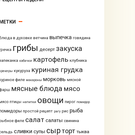
МЕТКИ
выпечка
блюда в духовке
ветчина
говядина
грибы
закуска
десерт
гречка
картофель
запеканка
клубника
кабачки
куриная грудка
кукуруза
крекеры
морковь
куриное филе
мясной
макароны
мясные блюда
мясо
фарш
овощи
мясо птицы
пирог
напитки
помидор
рыба
помидоры
простой рецепт
рис
рагу
салат
салаты
рыбное филе
свинина
сыр
торт
сливки
супы
тыква
сельдь