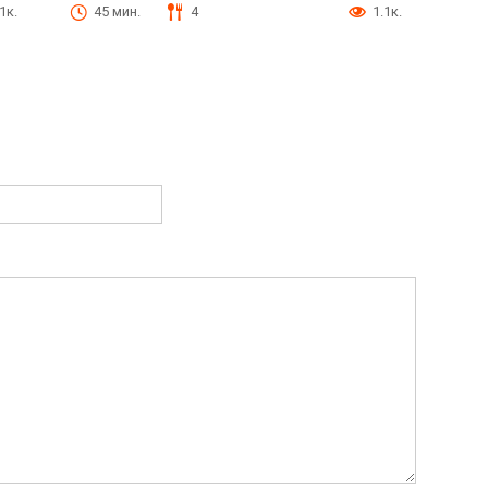
1к.
45 мин.
4
1.1к.