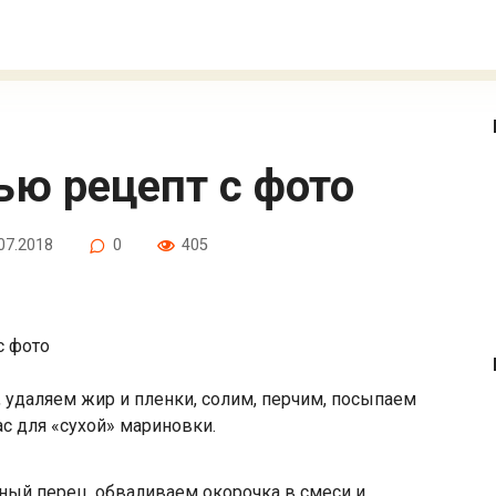
лью рецепт с фото
07.2018
0
405
с фото
 удаляем жир и пленки, солим, перчим, посыпаем
ас для «сухой» мариновки.
ный перец, обваливаем окорочка в смеси и