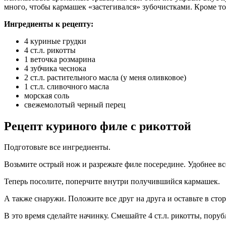
много, чтобы кармашек «застегивался» зубочистками. Кроме то
Ингредиенты к рецепту:
4 куриные грудки
4 ст.л. рикотты
1 веточка розмарина
4 зубчика чеснока
2 ст.л. растительного масла (у меня оливковое)
1 ст.л. сливочного масла
морская соль
свежемолотый черный перец
Рецепт куриного филе с рикоттой
Подготовьте все ингредиенты.
Возьмите острый нож и разрежьте филе посередине. Удобнее все
Теперь посолите, поперчите внутри получившийся кармашек.
А также снаружи. Положите все друг на друга и оставьте в стор
В это время сделайте начинку. Смешайте 4 ст.л. рикотты, поруб