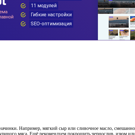
начинки. Например, мягкий сыр или сливочное масло, смешанно
с куриного мяса. Ещё рекомендуем покрошить чернослив, изюм и