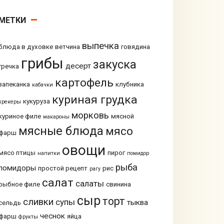
МЕТКИ
выпечка
блюда в духовке
ветчина
говядина
грибы
закуска
десерт
гречка
картофель
запеканка
клубника
кабачки
куриная грудка
кукуруза
крекеры
морковь
куриное филе
мясной
макароны
мясные блюда
мясо
фарш
овощи
мясо птицы
пирог
напитки
помидор
рыба
помидоры
простой рецепт
рис
рагу
салат
салаты
рыбное филе
свинина
сыр
торт
сливки
супы
тыква
сельдь
чеснок
фарш
яйца
фрукты