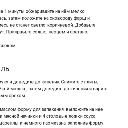
ие 1 минуты обжаривайте на нём мелко
есь, затем положите на сковороду фарш и
месь не станет светло-коричневой. Добавьте
ут. Приправьте солью, перцем и орегано.
есноком
ель
уку и доведите до кипения. Снимите с плиты,
йкой молоко, затем доведите до кипения и варите
ным орехом.
маслом форму для запекания, выложите на неё
ки мясной начинки и 4 столовые ложки соуса
цареллы и немного пармезана, заполнив форму.