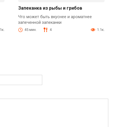
Запеканка из рыбы и грибов
Что может быть вкуснее и ароматнее
запеченной запеканки
1к.
45 мин.
4
1.1к.