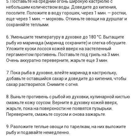
5. Поставьте на средний огонь широкую кастрюлю с
небольшим количеством воды. Доведите до кипения,
посолите. Положите в воду горошек, через 1 мин. — ростки,
еще через 1 мин. — морковь. Откиньте овощи на дуршлаг и
сохраняйте теплыми.
6. Уменьшите температуру в духовке до 180 °С. Вытащите
рыбу из маринада (маринад сохраните) и слегка обсушите.
Уложите куски лосося кожей вверх на застеленный
пергаментом противень. Поставьте под гриль на 3 мин.
Очень аккуратно переверните, жарьте еще 3 мин.
7. Пока рыба в духовке, влейте маринад в кастрюльку,
добавьте оставшийся сахар и доведите до кипения, чтобы
сахар растворился. Снимите с огня.
8. Выньте противень с рыбой из духовки, кулинарной кистью
смажьте кожу соусом. Верните в духовку кожей вверх,
жарьте, пока на поверхности не появятся пузырьки.
Переверните, смажьте соусом и снова зажарьте.
9. Разложите теплые овощи по тарелкам, на них выложите
рыбу и подавайте немедленно.