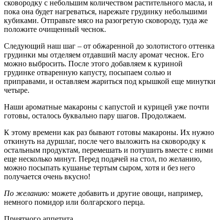
сковородку с небольшим количеством растительного масла, и
пока она будет нагреваться, нарежьте грудинку небольшими
кубиками. Отправьте мясо на разогретую сковороду, туда же
положите очищенный чеснок.
Следующий наш шаг – от обжаренной до золотистого оттенка
грудинки мы отделяем отдавший маслу аромат чеснок. Его
можно выбросить. После этого добавляем к куриной
грудинке отваренную капусту, посыпаем солью и
приправами, и оставляем жариться под крышкой еще минутки
четыре.
Наши ароматные макароны с капустой и курицей уже почти
готовы, осталось буквально пару шагов. Продолжаем.
К этому времени как раз бывают готовы макароны. Их нужно
откинуть на дуршлаг, после чего выложить на сковородку к
остальным продуктам, перемешать и потушить вместе с ними
еще несколько минут. Перед подачей на стол, по желанию,
можно посыпать кушанье тертым сыром, хотя и без него
получается очень вкусно!
По желанию:
можете добавить и другие овощи, например,
немного помидор или болгарского перца.
Приятного аппетита.