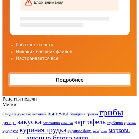
Рецепты недели
Метки
грибы
выпечка
блюда в духовке
ветчина
говядина
гречка
закуска
картофель
десерт
запеканка
клубника
кабачки
крекеры
куриная грудка
морковь
кукуруза
куриное филе
макароны
мясные блюда
мясо