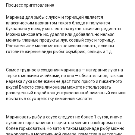
Процесс приготовления
Маринад для рыбы с луком и горчицей является
классическим вариантом такого блюда и получится
буквально у всех, у кого есть на кухне такие ингредиенты.
Можно миксовать их, удаляя или добавляя, но нельзя
менять главные продукты: лук, соевый соус и горчицу.
Растительное масло можно не использовать, если вы
готовите жирные виды рыбы: скумбрию, сельдь и т.д.
Самое трудное в создании маринада — натирание лука на
терке с мелкими ячейками, но оно — обязательное, так как
нарезка лука колечками не даст того яркого и пикантного
вкуса! Вместо сока лимона вы можете использовать
разведенный водой концентрированный лимонный сок или
всыпать в соус щепотку лимонной кислоты.
Мариновать рыбу в соусе следует не более 1 суток, иначе
луковое пюре начинает горчить и меняет свой аромат на
более горьковатый. Но зато в таком маринаде рыбу можно
заморозить в морозильной камере, поместив в несколько