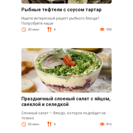
Рыбные тефтели с соусом тартар
Ищете интересный рецепт рыбного блюда?
Попробуйте наши
30 мин.
4
930
Праздничный слоеный салат с яйцом,
свеклой и селедкой
Слоеный салат — блюдо, которое подойдет не
только
60 мин.
4
816