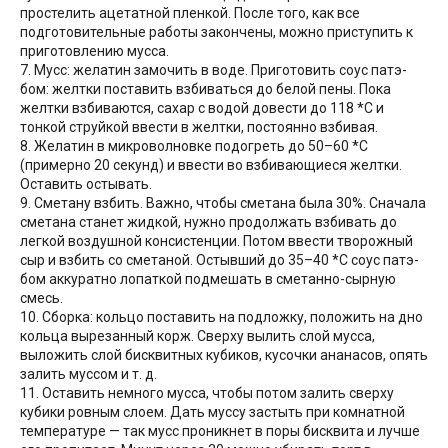
простелить ацетатной пленкой. После того, как все
подготовительные работы закончены, можно приступить к
приготовлению мусса.
7. Мусс: желатин замочить в воде. Приготовить соус патэ-
бом: желтки поставить взбиваться до белой пены. Пока
желтки взбиваются, сахар с водой довести до 118 *С и
тонкой струйкой ввести в желтки, постоянно взбивая.
8. Желатин в микроволновке подогреть до 50–60 *С
(примерно 20 секунд) и ввести во взбивающиеся желтки.
Оставить остывать.
9. Сметану взбить. Важно, чтобы сметана была 30%. Сначала
сметана станет жидкой, нужно продолжать взбивать до
легкой воздушной консистенции. Потом ввести творожный
сыр и взбить со сметаной. Остывший до 35–40 *С соус патэ-
бом аккуратно лопаткой подмешать в сметанно-сырную
смесь.
10. Сборка: кольцо поставить на подложку, положить на дно
кольца вырезанный корж. Сверху вылить слой мусса,
выложить слой бисквитных кубиков, кусочки ананасов, опять
залить муссом и т. д.
11. Оставить немного мусса, чтобы потом залить сверху
кубики ровным слоем. Дать муссу застыть при комнатной
температуре — так мусс проникнет в поры бисквита и лучше