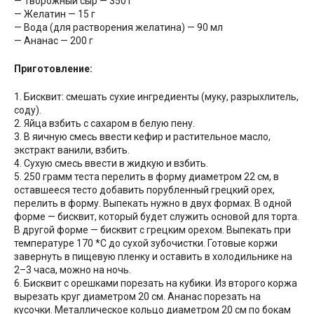
— Творожный сыр — 350 г
— Желатин — 15 г
— Вода (для растворения желатина) — 90 мл
— Ананас — 200 г
Приготовление:
1. Бисквит: смешать сухие ингредиенты (муку, разрыхлитель,
соду).
2. Яйца взбить с сахаром в белую пену.
3. В яичную смесь ввести кефир и растительное масло,
экстракт ванили, взбить.
4. Сухую смесь ввести в жидкую и взбить.
5. 250 грамм теста перелить в форму диаметром 22 см, в
оставшееся тесто добавить порубленный грецкий орех,
перелить в форму. Выпекать нужно в двух формах. В одной
форме — бисквит, который будет служить основой для торта.
В другой форме — бисквит с грецким орехом. Выпекать при
температуре 170 *С до сухой зубочистки. Готовые коржи
завернуть в пищевую пленку и оставить в холодильнике на
2–3 часа, можно на ночь.
6. Бисквит с орешками порезать на кубики. Из второго коржа
вырезать круг диаметром 20 см. Ананас порезать на
кусочки. Металлическое кольцо диаметром 20 см по бокам