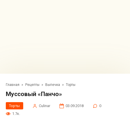
Главная
»
Рецепты
»
Выпечка
»
Торты
Муссовый «Панчо»
Торты
Сulinar
03.09.2018
0
1.7к.