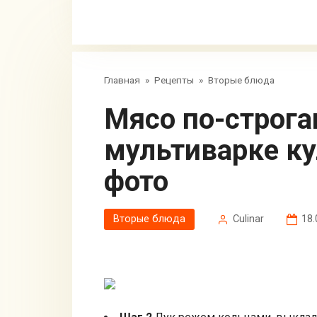
Главная
»
Рецепты
»
Вторые блюда
Мясо по-строгановски в
мультиварке ку
фото
Вторые блюда
Сulinar
18.