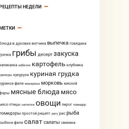
РЕЦЕПТЫ НЕДЕЛИ
МЕТКИ
выпечка
блюда в духовке
ветчина
говядина
грибы
закуска
десерт
гречка
картофель
запеканка
клубника
кабачки
куриная грудка
кукуруза
крекеры
морковь
куриное филе
мясной
макароны
мясные блюда
мясо
фарш
овощи
мясо птицы
пирог
напитки
помидор
рыба
помидоры
простой рецепт
рис
рагу
салат
салаты
рыбное филе
свинина