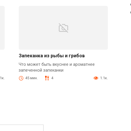
Запеканка из рыбы и грибов
Что может быть вкуснее и ароматнее
запеченной запеканки
1к.
45 мин.
4
1.1к.