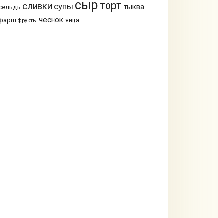
сыр
торт
сливки
супы
тыква
сельдь
чеснок
фарш
яйца
фрукты