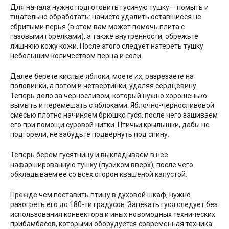
Для начала нужно подготовить гусиную тушку – помыть и
тщательно обработать: начисто удалить оставшиеся не
сбритыми перья (в этом вам может помочь плита с
газовыми горелками), а также внутренности, обрежьте
лишнюю кожу кожи. После этого следует натереть тушку
небольшим количеством перца и соли.
Далее берете кислые яблоки, моете их, разрезаете на
половинки, а потом и четвертинки, удаляя сердцевину.
Теперь дело за черносливом, который нужно хорошенько
вымыть и перемешать с яблоками. Яблочно-черносливовой
смесью плотно начиняем брюшко гуся, после чего зашиваем
его при помощи суровой нитки. Птичьи крылышки, дабы не
подгорели, не забудьте подвернуть под спину.
Теперь берем гусятницу и выкладываем в нее
нафаршированную тушку (пузиком вверх), после чего
обкладываем ее со всех сторон квашеной капустой.
Прежде чем поставить птицу в духовой шкаф, нужно
разогреть его до 180-ти градусов. Запекать гуся следует без
использования конвектора и иных новомодных технических
прибамбасов, которыми оборудуется современная техника.