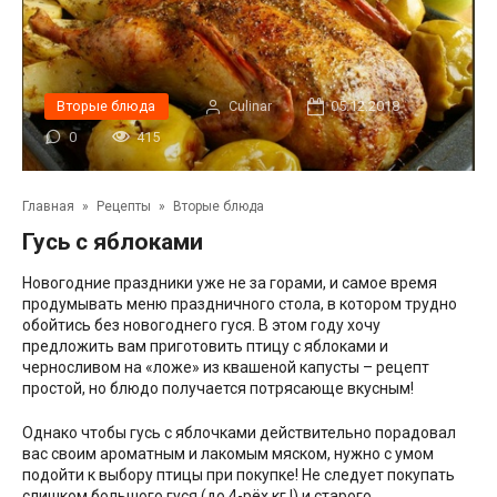
Вторые блюда
Сulinar
05.12.2018
0
415
Главная
»
Рецепты
»
Вторые блюда
Гусь с яблоками
Новогодние праздники уже не за горами, и самое время
продумывать меню праздничного стола, в котором трудно
обойтись без новогоднего гуся. В этом году хочу
предложить вам приготовить птицу с яблоками и
черносливом на «ложе» из квашеной капусты – рецепт
простой, но блюдо получается потрясающе вкусным!
Однако чтобы гусь с яблочками действительно порадовал
вас своим ароматным и лакомым мяском, нужно с умом
подойти к выбору птицы при покупке! Не следует покупать
слишком большого гуся (до 4-рёх кг.!) и старого.