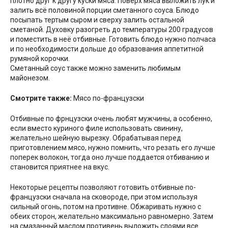
плотно друг к другу куски мяса. Поверх мяса выложить лук и
залить всё половиной порции сметанного соуса. Блюдо
посыпать тертым сыром и сверху залить остальной
сметаной. Духовку разогреть до температуры 200 градусов
и поместить в неё отбивные. Готовить блюдо нужно полчаса
и по необходимости дольше до образования аппетитной
румяной корочки.
Сметанный соус также можно заменить любимым
майонезом.
Смотрите также:
Мясо по-французски
Отбивные по фрнцузски очень любят мужчины, а особенно,
если вместо куриного филе использовать свинину,
желательно шейную вырезку. Обрабатывая перед
приготовлением мясо, нужно помнить, что резать его лучше
поперек волокон, тогда оно лучше поддается отбиванию и
становится приятнее на вкус.
Некоторые рецепты позволяют готовить отбивные по-
французски сначала на сковороде, при этом используя
сильный огонь, потом на противне. Обжаривать нужно с
обеих сторон, желательно максимально равномерно. Затем
на смазанный маслом противень выложить слоями все