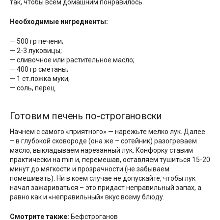
так, чтобы всем домашним понравилось.
Необходимые ингредиенты:
— 500 гр печени;
— 2-3 луковицы;
— сливочное или растительное масло;
— 400 гр сметаны;
— 1 ст.ложка муки;
— соль, перец.
Готовим печень по-строгановски
Начнем с самого «приятного» — нарежьте мелко лук. Далее
– в глубокой сковороде (она же – сотейник) разогреваем
масло, выкладываем нарезанный лук. Конфорку ставим
практически на min и, перемешав, оставляем тушиться 15-20
минут до мягкости и прозрачности (не забываем
помешивать). Ни в коем случае не допускайте, чтобы лук
начал зажариваться – это придаст неправильный запах, а
равно как и «неправильный» вкус всему блюду.
Смотрите также:
Бефстроганов