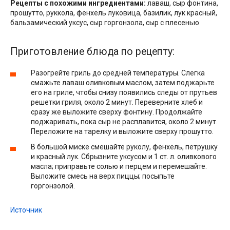
Рецепты с похожими ингредиентами:
лаваш, сыр фонтина,
прошутто, руккола, фенхель луковица, базилик, лук красный,
бальзамический уксус, сыр горгонзола, сыр с плесенью
Приготовление блюда по рецепту:
Разогрейте гриль до средней температуры. Слегка
смажьте лаваш оливковым маслом, затем поджарьте
его на гриле, чтобы снизу появились следы от прутьев
решетки гриля, около 2 минут. Переверните хлеб и
сразу же выложите сверху фонтину. Продолжайте
поджаривать, пока сыр не расплавится, около 2 минут.
Переложите на тарелку и выложите сверху прошутто.
В большой миске смешайте руколу, фенхель, петрушку
и красный лук. Сбрызните уксусом и 1 ст. л. оливкового
масла; приправьте солью и перцем и перемешайте.
Выложите смесь на верх пиццы; посыпьте
горгонзолой.
Источник