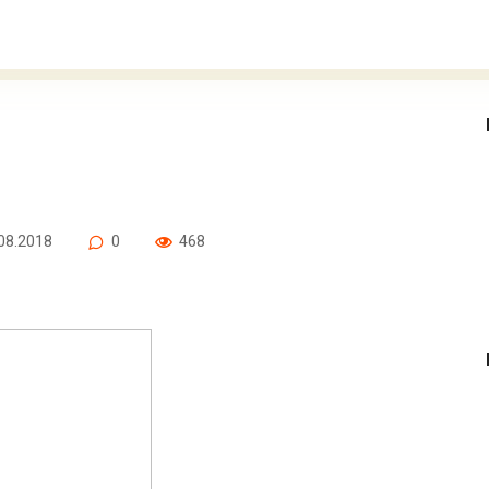
08.2018
0
468