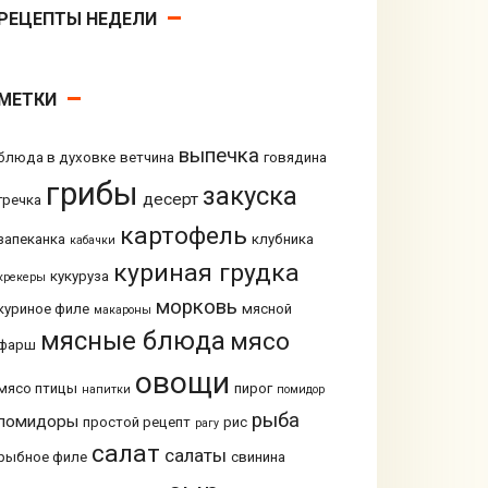
РЕЦЕПТЫ НЕДЕЛИ
МЕТКИ
выпечка
блюда в духовке
ветчина
говядина
грибы
закуска
десерт
гречка
картофель
запеканка
клубника
кабачки
куриная грудка
кукуруза
крекеры
морковь
куриное филе
мясной
макароны
мясные блюда
мясо
фарш
овощи
мясо птицы
пирог
напитки
помидор
рыба
помидоры
простой рецепт
рис
рагу
салат
салаты
рыбное филе
свинина