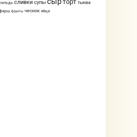
сыр
торт
сливки
супы
тыква
сельдь
чеснок
фарш
яйца
фрукты