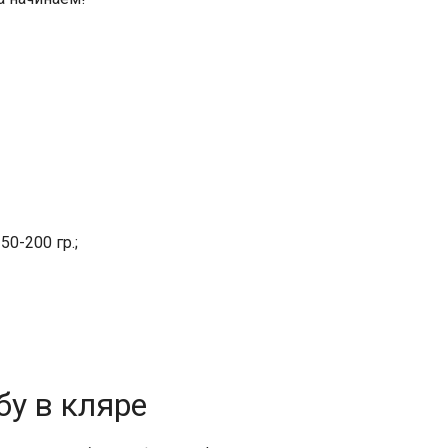
0-200 гр.;
бу в кляре