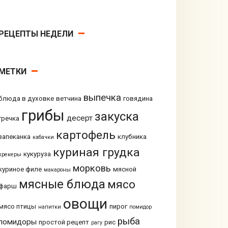
РЕЦЕПТЫ НЕДЕЛИ
МЕТКИ
выпечка
блюда в духовке
ветчина
говядина
грибы
закуска
десерт
гречка
картофель
запеканка
клубника
кабачки
куриная грудка
кукуруза
крекеры
морковь
куриное филе
мясной
макароны
мясные блюда
мясо
фарш
овощи
мясо птицы
пирог
напитки
помидор
рыба
помидоры
простой рецепт
рис
рагу