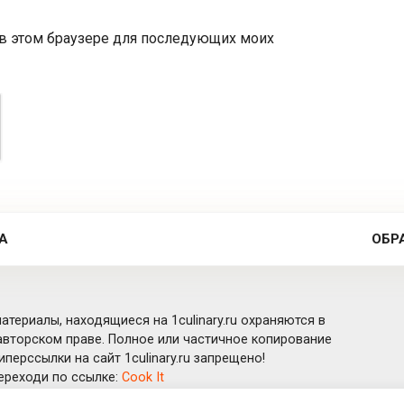
а в этом браузере для последующих моих
А
ОБР
атериалы, находящиеся на 1culinary.ru охраняются в
вторском праве. Полное или частичное копирование
перссылки на сайт 1culinary.ru запрещено!
ереходи по ссылке:
Cook It