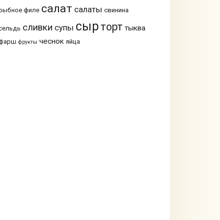
салат
салаты
рыбное филе
свинина
сыр
торт
сливки
супы
тыква
сельдь
чеснок
фарш
яйца
фрукты