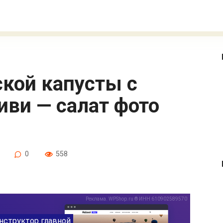
иви — салат фото
0
558