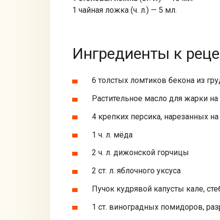
1 чайная ложка (ч. л.) — 5 мл.
Ингредиенты к реце
6 толстых ломтиков бекона из груд
Растительное масло для жарки на
4 крепких персика, нарезанных на 
1 ч. л. мёда
2 ч. л. дижонской горчицы
2 ст. л. яблочного уксуса
Пучок кудрявой капусты кале, сте
1 ст. виноградных помидоров, ра