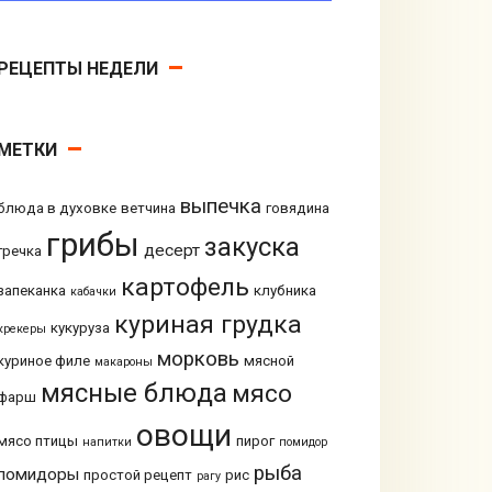
РЕЦЕПТЫ НЕДЕЛИ
МЕТКИ
выпечка
блюда в духовке
ветчина
говядина
грибы
закуска
десерт
гречка
картофель
запеканка
клубника
кабачки
куриная грудка
кукуруза
крекеры
морковь
куриное филе
мясной
макароны
мясные блюда
мясо
фарш
овощи
мясо птицы
пирог
напитки
помидор
рыба
помидоры
простой рецепт
рис
рагу