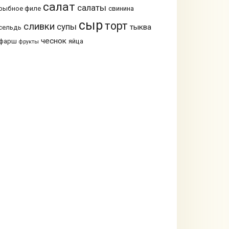
салат
салаты
рыбное филе
свинина
сыр
торт
сливки
супы
тыква
сельдь
чеснок
фарш
яйца
фрукты