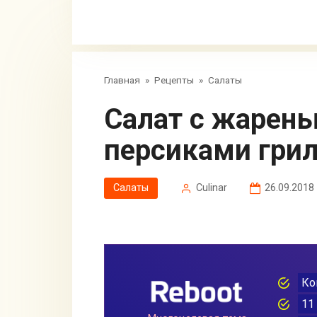
Главная
»
Рецепты
»
Салаты
Салат с жареным беконом и
персиками гри
Салаты
Сulinar
26.09.2018