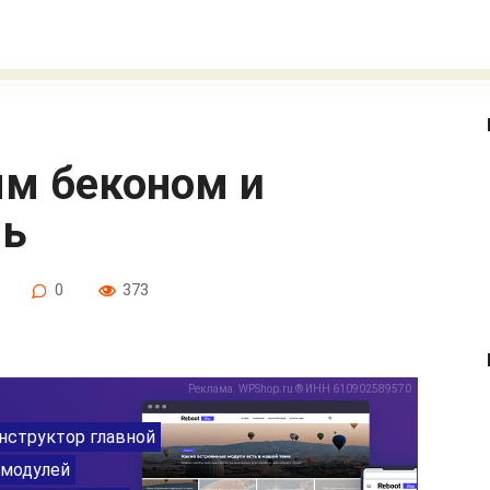
ль
0
373