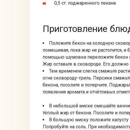
0,5 ст. поджаренного пекана
Приготовление блюд
Положите бекон на холодную сковоро
помешивая, пока жир не растопится, и б
помощью шумовки переложите бекон н
Жир оставьте в сковороде. Его должно ос
Тем временем слегка смажьте расти
огне сковороду-гриль. Персики смажь
бекона, посолите и поперчите. Поджарь
появления аромата и отчётливых отмети
В небольшой миске смешайте венчи
тёплый жир от бекона. Посолите и попер
В большую миску положите капусту 
Попробуйте на соль. При необходимости