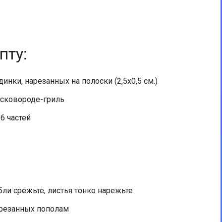
пту:
инки, нарезанных на полоски (2,5х0,5 см.)
 сковороде-гриль
6 частей
бли срежьте, листья тонко нарежьте
зрезанных пополам