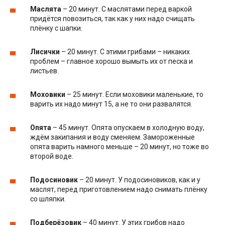
Маслята
– 20 минут. С маслятами перед варкой
придётся повозиться, так как у них надо счищать
плёнку с шапки.
Лисички
– 20 минут. С этими грибами – никаких
проблем – главное хорошо вымыть их от песка и
листьев.
Моховики
– 25 минут. Если моховики маленькие, то
варить их надо минут 15, а не то они развалятся.
Опята
– 45 минут. Опята опускаем в холодную воду,
ждём закипания и воду сменяем. Замороженные
опята варить намного меньше – 20 минут, но тоже во
второй воде.
Подосиновик
– 20 минут. У подосиновиков, как и у
маслят, перед приготовлением надо снимать плёнку
со шляпки.
Подберёзовик
– 40 минут. У этих грибов надо