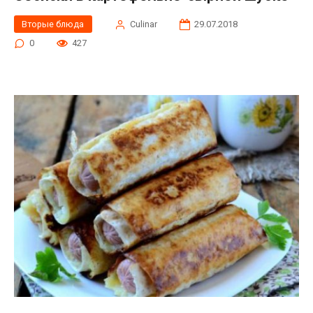
Вторые блюда
Сulinar
29.07.2018
0
427