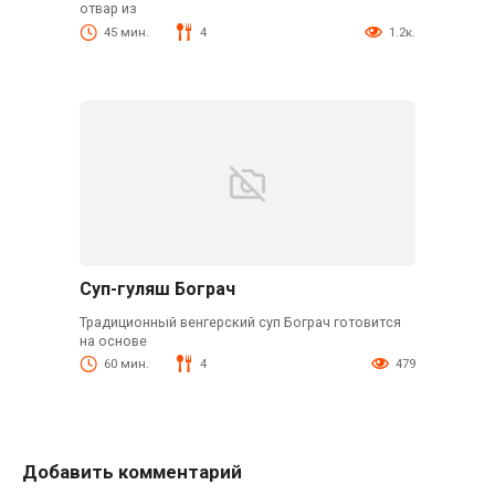
отвар из
45 мин.
4
1.2к.
Суп-гуляш Бограч
Традиционный венгерский суп Бограч готовится
на основе
60 мин.
4
479
Добавить комментарий