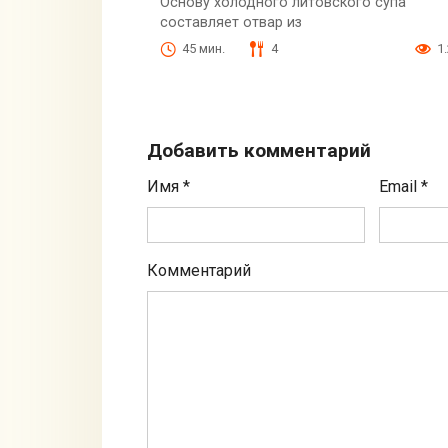
Основу холодного литовского супа
составляет отвар из
45 мин.
4
1
Добавить комментарий
Имя
*
Email
*
Комментарий