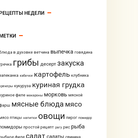
РЕЦЕПТЫ НЕДЕЛИ
МЕТКИ
выпечка
блюда в духовке
ветчина
говядина
грибы
закуска
десерт
гречка
картофель
запеканка
клубника
кабачки
куриная грудка
кукуруза
крекеры
морковь
куриное филе
мясной
макароны
мясные блюда
мясо
фарш
овощи
мясо птицы
пирог
напитки
помидор
рыба
помидоры
простой рецепт
рис
рагу
салат
салаты
рыбное филе
свинина