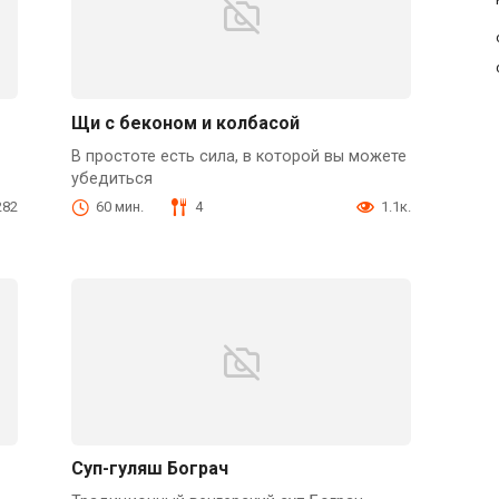
Щи с беконом и колбасой
В простоте есть сила, в которой вы можете
убедиться
282
60 мин.
4
1.1к.
Суп-гуляш Бограч