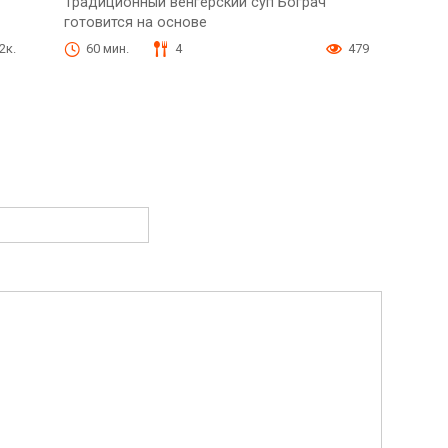
Традиционный венгерский суп Бограч
готовится на основе
.2к.
60 мин.
4
479