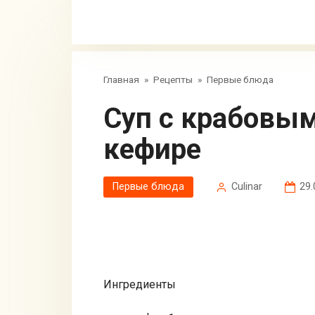
Главная
»
Рецепты
»
Первые блюда
Суп с крабовыми палочками на
кефире
Первые блюда
Сulinar
29.
Ингредиенты