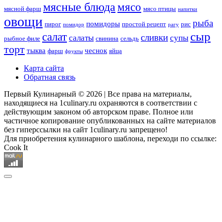
мясные блюда
мясо
мясной фарш
мясо птицы
напитки
овощи
рыба
помидоры
пирог
простой рецепт
рис
помидор
рагу
сыр
салат
сливки
салаты
супы
рыбное филе
свинина
сельдь
торт
тыква
чеснок
фарш
яйца
фрукты
Карта сайта
Обратная связь
Первый Кулинарный © 2026 | Все права на материалы,
находящиеся на 1culinary.ru охраняются в соответствии с
действующим законом об авторском праве. Полное или
частичное копирование опубликованных на сайте материалов
без гиперссылки на сайт 1culinary.ru запрещено!
Для приобретения кулинарного шаблона, переходи по ссылке:
Cook It