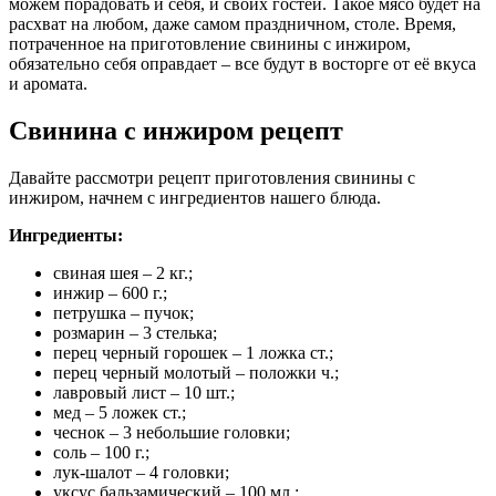
можем порадовать и себя, и своих гостей. Такое мясо будет на
расхват на любом, даже самом праздничном, столе. Время,
потраченное на приготовление свинины с инжиром,
обязательно себя оправдает – все будут в восторге от её вкуса
и аромата.
Свинина с инжиром рецепт
Давайте рассмотри рецепт приготовления свинины с
инжиром, начнем с ингредиентов нашего блюда.
Ингредиенты:
свиная шея – 2 кг.;
инжир – 600 г.;
петрушка – пучок;
розмарин – 3 стелька;
перец черный горошек – 1 ложка ст.;
перец черный молотый – положки ч.;
лавровый лист – 10 шт.;
мед – 5 ложек ст.;
чеснок – 3 небольшие головки;
соль – 100 г.;
лук-шалот – 4 головки;
уксус бальзамический – 100 мл.;