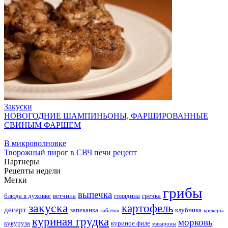
Закуски
НОВОГОДНИЕ ШАМПИНЬОНЫ, ФАРШИРОВАННЫЕ
СВИНЫМ ФАРШЕМ
В микроволновке
Творожный пирог в СВЧ печи рецепт
Партнеры
Рецепты недели
Метки
грибы
выпечка
блюда в духовке
ветчина
говядина
гречка
закуска
картофель
десерт
запеканка
клубника
кабачки
крекеры
куриная грудка
морковь
кукуруза
куриное филе
макароны