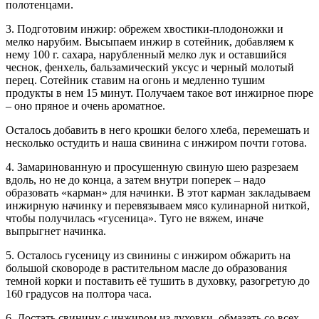
полотенцами.
3. Подготовим инжир: обрежем хвостики-плодоножки и
мелко нарубим. Высыпаем инжир в сотейник, добавляем к
нему 100 г. сахара, нарубленный мелко лук и оставшийся
чеснок, фенхель, бальзамический уксус и черный молотый
перец. Сотейник ставим на огонь и медленно тушим
продукты в нем 15 минут. Получаем такое вот инжирное пюре
– оно пряное и очень ароматное.
Осталось добавить в него крошки белого хлеба, перемешать и
несколько остудить и наша свинина с инжиром почти готова.
4. Замаринованную и просушенную свиную шею разрезаем
вдоль, но не до конца, а затем внутри поперек – надо
образовать «карман» для начинки. В этот карман закладываем
инжирную начинку и перевязываем мясо кулинарной ниткой,
чтобы получилась «гусеница». Туго не вяжем, иначе
выпрыгнет начинка.
5. Осталось гусеницу из свинины с инжиром обжарить на
большой сковороде в растительном масле до образования
темной корки и поставить её тушить в духовку, разогретую до
160 градусов на полтора часа.
6. Достать свинину с инжиром из духовки, обмазать со всех