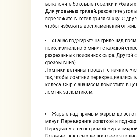
выключите боковые горелки и убавьте 
Для угольных грилей
, разожгите уголь
переложите в котел гриля сбоку. С дру
чтобы избежать воспламенений от жир
Ананас поджарьте на гриле над прям
приблизительно 5 минут с каждой сторо
разрезанных половинок сыра. Другой с
срезом вниз).
Ломтики ветчины прошутто начните укл
так, чтобы ломтики перекрещивались в
колеса. Сыр с ананасом поместите в це
ломтик за ломтиком.
Жарьте над прямым жаром до золоти
минут. Переверните лопаткой и поджарь
Передвиньте на непрямой жар и накрой
Готовьте, пока сыр не прогреется полно