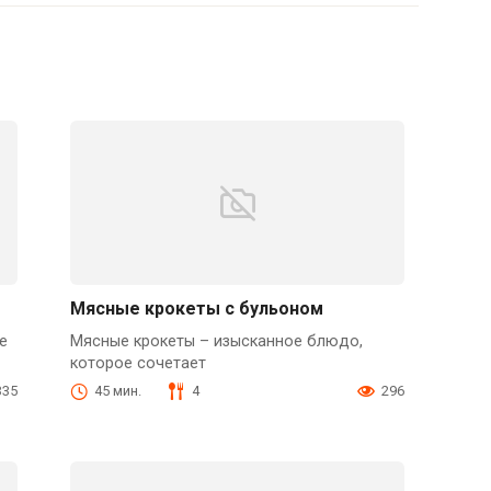
Мясные крокеты с бульоном
е
Мясные крокеты – изысканное блюдо,
которое сочетает
335
45 мин.
4
296