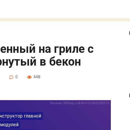
рнутый в бекон
0
448