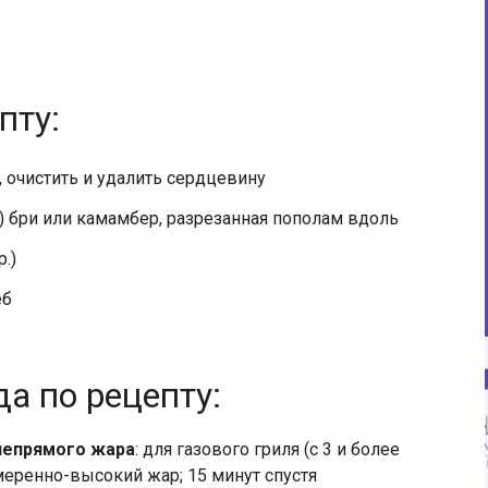
пту:
, очистить и удалить сердцевину
.) бри или камамбер, разрезанная пополам вдоль
.)
еб
а по рецепту:
 непрямого жара
: для газового гриля (с 3 и более
меренно-высокий жар; 15 минут спустя