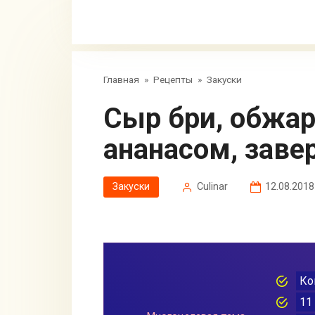
Главная
»
Рецепты
»
Закуски
Сыр бри, обжаренный на гриле с
ананасом, заве
Закуски
Сulinar
12.08.2018