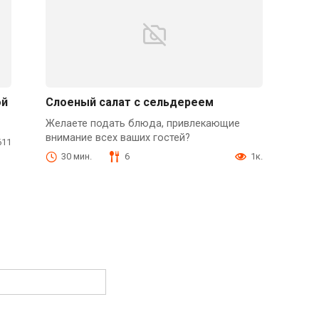
ой
Слоеный салат с сельдереем
Желаете подать блюда, привлекающие
внимание всех ваших гостей?
611
30 мин.
6
1к.