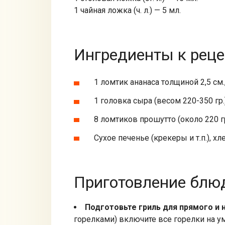
1 чайная ложка (ч. л.) — 5 мл.
Ингредиенты к реце
1 ломтик ананаса толщиной 2,5 см.
1 головка сыра (весом 220-350 гр
8 ломтиков прошутто (около 220 гр
Сухое печенье (крекеры и т.п.), хл
Приготовление блюд
Подготовьте гриль для прямого и
горелками) включите все горелки на у