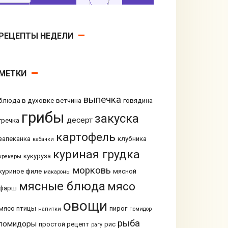
РЕЦЕПТЫ НЕДЕЛИ
МЕТКИ
выпечка
блюда в духовке
ветчина
говядина
грибы
закуска
десерт
гречка
картофель
запеканка
клубника
кабачки
куриная грудка
кукуруза
крекеры
морковь
куриное филе
мясной
макароны
мясные блюда
мясо
фарш
овощи
мясо птицы
пирог
напитки
помидор
рыба
помидоры
простой рецепт
рис
рагу