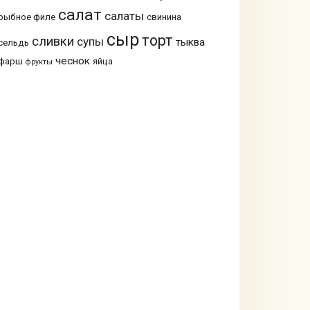
салат
салаты
рыбное филе
свинина
сыр
торт
сливки
супы
тыква
сельдь
чеснок
фарш
яйца
фрукты