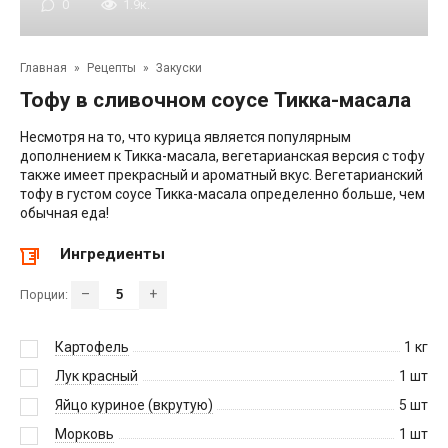
0
1.9к.
Главная
»
Рецепты
»
Закуски
Тофу в сливочном соусе Тикка-масала
Несмотря на то, что курица является популярным
дополнением к Тикка-масала, вегетарианская версия с тофу
также имеет прекрасный и ароматный вкус. Вегетарианский
тофу в густом соусе Тикка-масала определенно больше, чем
обычная еда!
Ингредиенты
–
+
Порции:
Картофель
1
кг
Лук красный
1
шт
Яйцо куриное (вкрутую)
5
шт
Морковь
1
шт