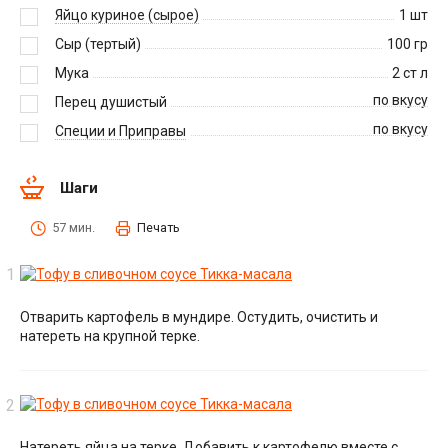
Яйцо куриное (сырое)
1
шт
Сыр (тертый)
100
гр
Мука
2
ст л
по вкусу
Перец душистый
по вкусу
Специи и Приправы
Шаги
57 мин.
Печать
Отварить картофель в мундире. Остудить, очистить и
натереть на крупной терке.
Натереть яйца на терке. Добавить к картофелю вместе с