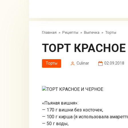
Главная
»
Рецепты
»
Выпечка
»
Торты
ТОРТ КРАСНОЕ
Торты
Сulinar
02.09.2018
«Пьяная вишня»:
— 170 г вишни без косточек,
— 100 г кирша (я использовала амаретто
— 50 г воды,