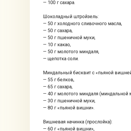
— 100 г сахара.
Шоколадный штройзель:
— 50 г холодного сливочного масла,
— 50 г сахара,
— 50 г пшеничной муки,
— 10 г какао,
— 50 г молотого миндаля,
— щепотка соли.
Миндальный бисквит с «пьяной вишней
— 55 г белков,
— 65 г сахара,
— 40 г молотого миндаля (миндальной м
— 30 г пшеничной муки,
— 80 г «пьяной вишни».
Вишневая начинка (прослойка):
— 60 г «пьяной вишни»,