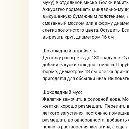
муку) в отдельной миске. Белки взбить
Аккуратно подмешать миндально-мучну
высушенную бумажным полотенцем, «п
смазанный маслом или в форму диаметр
слегка золотистого цвета. Остудить. Ес
вырезать круг, диаметром 16 см.
Шоколадный штройзель:
Духовку разогреть до 180 градусов. С
добавить куски холодного масла. Пору
форме, диаметром 18 см, слегка прижат
пригодятся для обсыпки низа. Выпекать 
Шоколадный мусс:
Желатин замочить в холодной воде. Мо
желтки, хорошо размешать. Перелить вс
легкого загустения, постоянно помешива
размешать до однородности, добавить
полного растворения желатина, а еще