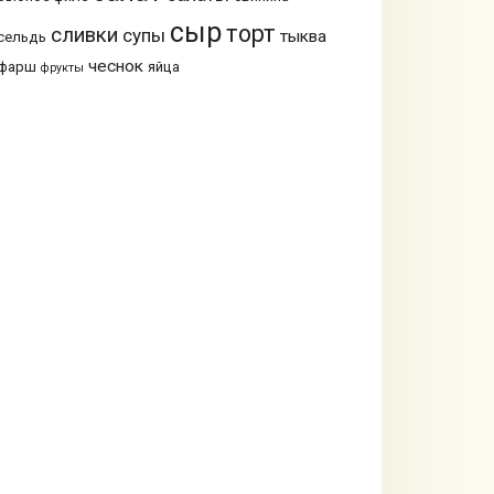
сыр
торт
сливки
супы
тыква
сельдь
чеснок
фарш
яйца
фрукты