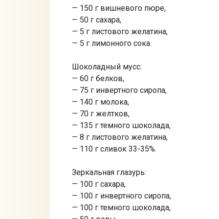
— 150 г вишневого пюре,
— 50 г сахара,
— 5 г листового желатина,
— 5 г лимонного сока.
Шоколадный мусс:
— 60 г белков,
— 75 г инвертного сиропа,
— 140 г молока,
— 70 г желтков,
— 135 г темного шоколада,
— 8 г листового желатина,
— 110 г сливок 33-35%.
Зеркальная глазурь:
— 100 г сахара,
— 100 г инвертного сиропа,
— 100 г темного шоколада,