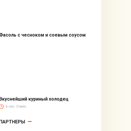
Фасоль с чесноком и соевым соусом
Гарниры
Вкуснейший куриный холодец
6 час. 0 мин.
Вторые блюда
ПАРТНЕРЫ