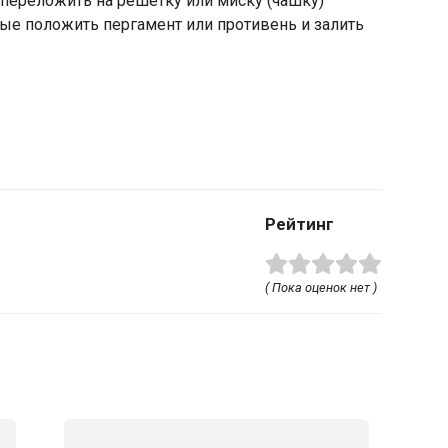
переложить на решетку или миску (чашку)
ые положить пергамент или противень и залить
Рейтинг
( Пока оценок нет )