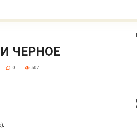
 И ЧЕРНОЕ
0
507
),