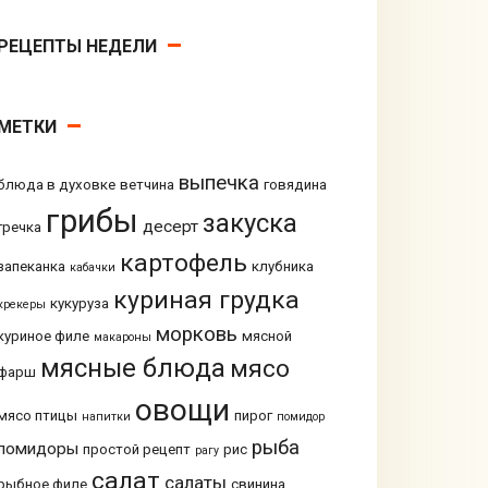
РЕЦЕПТЫ НЕДЕЛИ
МЕТКИ
выпечка
блюда в духовке
ветчина
говядина
грибы
закуска
десерт
гречка
картофель
запеканка
клубника
кабачки
куриная грудка
кукуруза
крекеры
морковь
куриное филе
мясной
макароны
мясные блюда
мясо
фарш
овощи
мясо птицы
пирог
напитки
помидор
рыба
помидоры
простой рецепт
рис
рагу
салат
салаты
рыбное филе
свинина