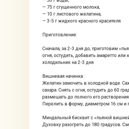
— 50 г воды,
— 75 г сгущенного молока,
— 10 г листового желатина,
— 3-5 г жидкого красного красителя.
Приготовление:
Сначала, за 2-3 дня до, приготовим «п
огня, остудить, добавить амаретто или
холодильник на 2-3 дня.
Вишневая начинка :
Желатин замочить в холодной воде. Са
сахара. Снять с огня, остудить до 60 г
размешать до полного его растворени
Перелить в форму, диаметром 16 см и 
Миндальный бисквит с «пьяной вишней
Духовку разогреть до 180 градусов. 