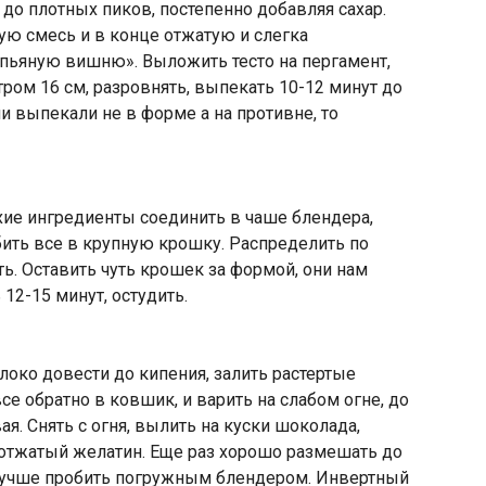
 до плотных пиков, постепенно добавляя сахар.
ю смесь и в конце отжатую и слегка
ьяную вишню». Выложить тесто на пергамент,
ом 16 см, разровнять, выпекать 10-12 минут до
ли выпекали не в форме а на противне, то
ухие ингредиенты соединить в чаше блендера,
бить все в крупную крошку. Распределить по
ь. Оставить чуть крошек за формой, они нам
12-15 минут, остудить.
локо довести до кипения, залить растертые
е обратно в ковшик, и варить на слабом огне, до
я. Снять с огня, вылить на куски шоколада,
 отжатый желатин. Еще раз хорошо размешать до
 лучше пробить погружным блендером. Инвертный