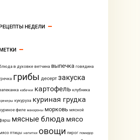
РЕЦЕПТЫ НЕДЕЛИ
МЕТКИ
выпечка
блюда в духовке
ветчина
говядина
грибы
закуска
десерт
гречка
картофель
запеканка
клубника
кабачки
куриная грудка
кукуруза
крекеры
морковь
куриное филе
мясной
макароны
мясные блюда
мясо
фарш
овощи
мясо птицы
пирог
напитки
помидор