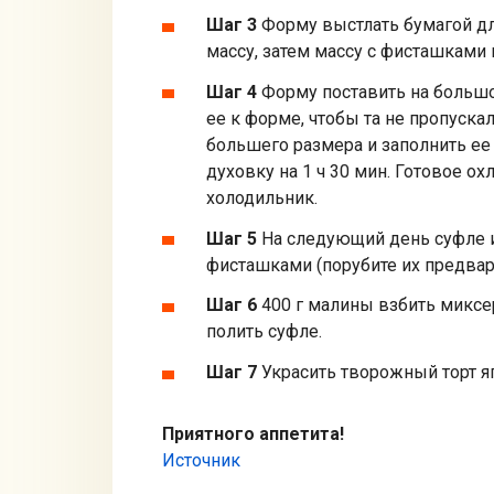
Шаг 3
Форму выстлать бумагой д
массу, затем массу с фисташками
Шаг 4
Форму поставить на больш
ее к форме, чтобы та не пропуска
большего размера и заполнить ее 
духовку на 1 ч 30 мин. Готовое о
холодильник.
Шаг 5
На следующий день суфле 
фисташками (порубите их предвар
Шаг 6
400 г малины взбить миксе
полить суфле.
Шаг 7
Украсить творожный торт я
Приятного аппетита!
Источник