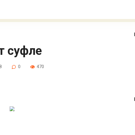
т суфле
8
0
470