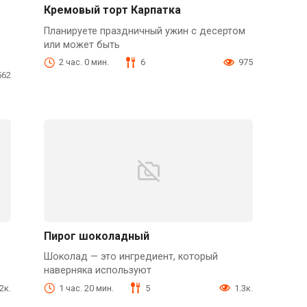
Кремовый торт Карпатка
Планируете праздничный ужин с десертом
или может быть
2 час. 0 мин.
6
975
562
Пирог шоколадный
Шоколад — это ингредиент, который
наверняка используют
.2к.
1 час. 20 мин.
5
1.3к.