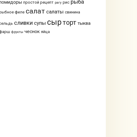
рыба
помидоры
простой рецепт
рис
рагу
салат
салаты
рыбное филе
свинина
сыр
торт
сливки
супы
тыква
сельдь
чеснок
фарш
яйца
фрукты