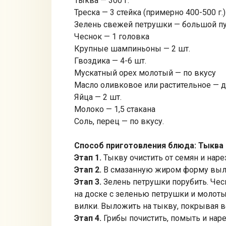
Тыква — 300 г.
Треска — 3 стейка (примерно 400-500 г.)
Зелень свежей петрушки — большой п
Чеснок — 1 головка
Крупные шампиньоны — 2 шт.
Гвоздика — 4-6 шт.
Мускатный орех молотый — по вкусу
Масло оливковое или растительное — 
Яйца — 2 шт.
Молоко — 1,5 стакана
Соль, перец — по вкусу.
Способ приготовления блюда: Тыква 
Этап 1.
Тыкву очистить от семян и наре
Этап 2.
В смазанную жиром форму выло
Этап 3.
Зелень петрушки порубить. Чес
на доске с зеленью петрушки и молот
вилки. Выложить на тыкву, покрывая в
Этап 4.
Грибы почистить, помыть и нар