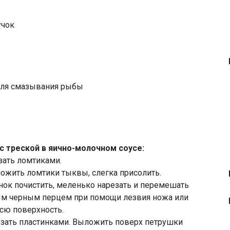
учок
для смазывания рыбы
с треской в яично-молочном соусе:
зать ломтиками.
жить ломтики тыквы, слегка присолить.
нок почистить, меленько нарезать и перемешать
ым черным перцем при помощи лезвия ножа или
сю поверхность.
езать пластинками. Выложить поверх петрушки