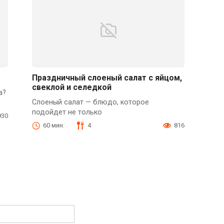
Праздничный слоеный салат с яйцом,
свеклой и селедкой
а?
Слоеный салат — блюдо, которое
подойдет не только
930
60 мин.
4
816