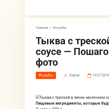
Главная
»
Из рыбы
Тыква с треской в яично-молочном
соусе — Пошаг
фото
Из рыбы
Сulinar
14.07.201
Пищевые ингредиенты, которые буд