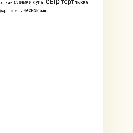
сыр
торт
сливки
супы
тыква
сельдь
чеснок
фарш
яйца
фрукты