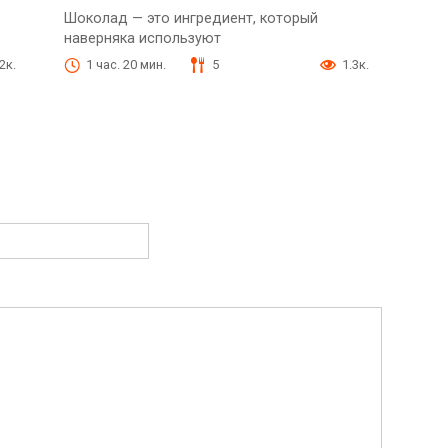
Шоколад — это ингредиент, который
наверняка используют
.2к.
1 час. 20 мин.
5
1.3к.