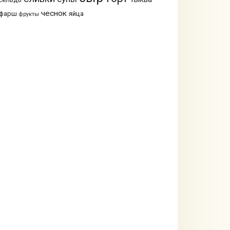
чеснок
фарш
яйца
фрукты