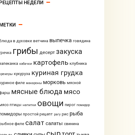
РЕЦЕПТЫ НЕДЕЛИ
МЕТКИ
выпечка
блюда в духовке
ветчина
говядина
грибы
закуска
десерт
гречка
картофель
запеканка
клубника
кабачки
куриная грудка
кукуруза
крекеры
морковь
куриное филе
мясной
макароны
мясные блюда
мясо
фарш
овощи
мясо птицы
пирог
напитки
помидор
рыба
помидоры
простой рецепт
рис
рагу
салат
салаты
рыбное филе
свинина
сыр
торт
сливки
супы
тыква
сельдь