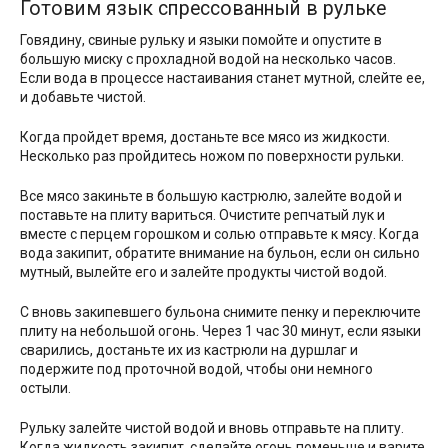
Готовим язык спрессованный в рульке
Говядину, свиные рульку и языки помойте и опустите в
большую миску с прохладной водой на несколько часов.
Если вода в процессе настаивания станет мутной, слейте ее,
и добавьте чистой.
Когда пройдет время, достаньте все мясо из жидкости.
Несколько раз пройдитесь ножом по поверхности рульки.
Все мясо закиньте в большую кастрюлю, залейте водой и
поставьте на плиту вариться. Очистите репчатый лук и
вместе с перцем горошком и солью отправьте к мясу. Когда
вода закипит, обратите внимание на бульон, если он сильно
мутный, вылейте его и залейте продукты чистой водой.
С вновь закипевшего бульона снимите пенку и переключите
плиту на небольшой огонь. Через 1 час 30 минут, если языки
сварились, достаньте их из кастрюли на дуршлаг и
подержите под проточной водой, чтобы они немного
остыли.
Рульку залейте чистой водой и вновь отправьте на плиту.
Когда жидкость закипит, сделайте огонь поменьше и варите