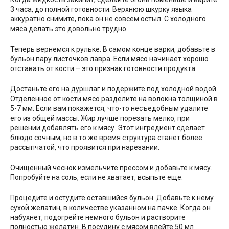
3 часа, до полной готовности. Верхнюю шкурку языка
аккуратно снимите, пока он не совсем остыл. С холодного
мяса делать это довольно трудно.
Теперь вернемся к рульке. В самом конце варки, добавьте в
бульон пару листочков лавра. Если мясо начинает хорошо
отставать от кости – это признак готовности продукта.
Достаньте его на дуршлаг и подержите под холодной водой.
Отделенное от кости мясо разделите на волокна толщиной в
5-7 мм. Если вам покажется, что-то несъедобным удалите
его из общей массы. Жир лучше порезать мелко, при
решении добавлять его к мясу. Этот ингредиент сделает
блюдо сочным, но в то же время структура станет более
рассыпчатой, что проявится при нарезании.
Очищенный чеснок измельчите прессом и добавьте к мясу.
Попробуйте на соль, если не хватает, всыпьте еще.
Процедите и остудите оставшийся бульон. Добавьте к нему
сухой желатин, в количестве указанном на пачке. Когда он
набухнет, подогрейте немного бульон и растворите
полностью желатин. В посудину с мясом влейте 50 мл