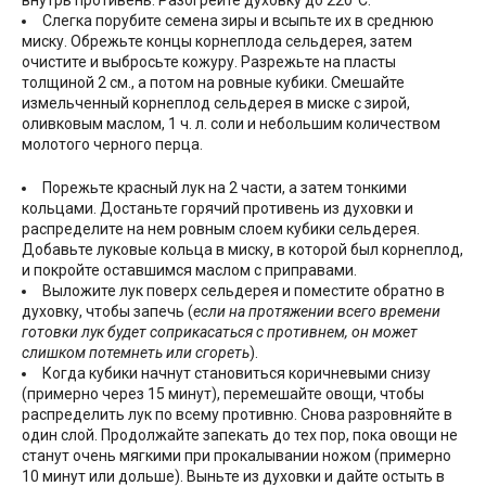
внутрь противень. Разогрейте духовку до 220°С.
Слегка порубите семена зиры и всыпьте их в среднюю
миску. Обрежьте концы корнеплода сельдерея, затем
очистите и выбросьте кожуру. Разрежьте на пласты
толщиной 2 см., а потом на ровные кубики. Смешайте
измельченный корнеплод сельдерея в миске с зирой,
оливковым маслом, 1 ч. л. соли и небольшим количеством
молотого черного перца.
Порежьте красный лук на 2 части, а затем тонкими
кольцами. Достаньте горячий противень из духовки и
распределите на нем ровным слоем кубики сельдерея.
Добавьте луковые кольца в миску, в которой был корнеплод,
и покройте оставшимся маслом с приправами.
Выложите лук поверх сельдерея и поместите обратно в
духовку, чтобы запечь (
если на протяжении всего времени
готовки лук будет соприкасаться с противнем, он может
слишком потемнеть или сгореть
).
Когда кубики начнут становиться коричневыми снизу
(примерно через 15 минут), перемешайте овощи, чтобы
распределить лук по всему противню. Снова разровняйте в
один слой. Продолжайте запекать до тех пор, пока овощи не
станут очень мягкими при прокалывании ножом (примерно
10 минут или дольше). Выньте из духовки и дайте остыть в