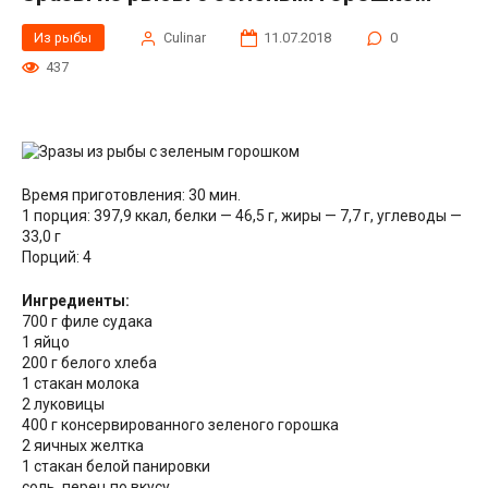
Из рыбы
Сulinar
11.07.2018
0
437
Время приготовления: 30 мин.
1 порция: 397,9 ккал, белки — 46,5 г, жиры — 7,7 г, углеводы —
33,0 г
Порций: 4
Ингредиенты:
700 г филе судака
1 яйцо
200 г белого хлеба
1 стакан молока
2 луковицы
400 г консервированного зеленого горошка
2 яичных желтка
1 стакан белой панировки
соль, перец
по вкусу