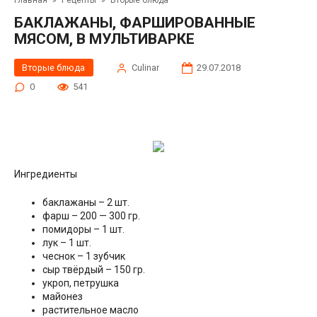
Главная
»
Рецепты
»
Вторые блюда
БАКЛАЖАНЫ, ФАРШИРОВАННЫЕ
МЯСОМ, В МУЛЬТИВАРКЕ
Вторые блюда
Сulinar
29.07.2018
0
541
Ингредиенты
баклажаны – 2 шт.
фарш – 200 — 300 гр.
помидоры – 1 шт.
лук – 1 шт.
чеснок – 1 зубчик
сыр твёрдый – 150 гр.
укроп, петрушка
майонез
растительное масло