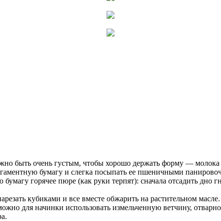
но быть очень густым, чтобы хорошо держать форму — молока м
ргаментную бумагу и слегка посыпать ее пшеничными панирово
бумагу горячее пюре (как руки терпят): сначала отсадить дно г
арезать кубиками и все вместе обжарить на растительном масле.
ожно для начинки использовать измельченную ветчину, отварное
а.