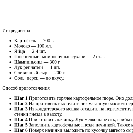
Ингредиенты
Картофель — 700 г.
Молоко — 100 мл.
Яйца — 2-4 шт.
Пшеничные панировочные сухари — 2 ст.л.
Шампиньоны — 300 г.
Лук репчатый — 1 шт.
Сливочный сыр — 200 г.
Соль, перец — по вкусу.
Способ приготовления
Шаг 1
Приготовить горячее картофельное пюре. Оно долж
Шаг 2
На противень выстелить не смазанную маслом пе
Шаг 3
Из кондитерского мешка отсадить на пергаментную 
стенки гнезда в высоту.
Шаг 4
Приготовить начинку. Лук мелко нарезать, грибы н
Шаг 5
Заполнить картофельные гнезда начинкой. Также м
Шаг 6
Поверх начинки выложить по кусочку мягкого сыр