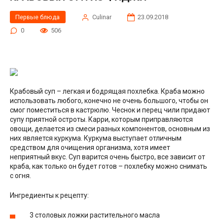
Первые блюда
Сulinar
23.09.2018
0
506
Крабовый суп – легкая и бодрящая похлебка. Краба можно
использовать любого, конечно не очень большого, чтобы он
смог поместиться в кастрюлю. Чеснок и перец чили придают
супу приятной остроты. Карри, которым приправляются
овощи, делается из смеси разных компонентов, основным из
них является куркума. Куркума выступает отличным
средством для очищения организма, хотя имеет
неприятный вкус. Суп варится очень быстро, все зависит от
краба, как только он будет готов – похлебку можно снимать
с огня.
Ингредиенты к рецепту:
3 столовых ложки растительного масла