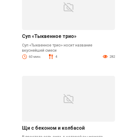
Суп «Тыквенное трио»
Суп «Тыквенное трио» носит название
вкуснейшей смеси
60 мин.
4
282
Щи с беконом и колбасой
В простоте есть сила, в которой вы можете