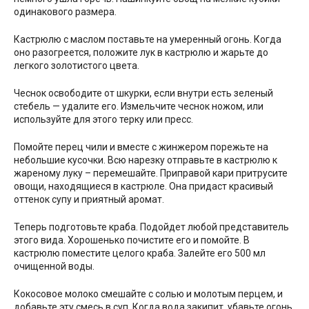
одинакового размера.
Кастрюлю с маслом поставьте на умеренный огонь. Когда
оно разогреется, положите лук в кастрюлю и жарьте до
легкого золотистого цвета.
Чеснок освободите от шкурки, если внутри есть зеленый
стебель — удалите его. Измельчите чеснок ножом, или
используйте для этого терку или пресс.
Помойте перец чили и вместе с жинжером порежьте на
небольшие кусочки. Всю нарезку отправьте в кастрюлю к
жареному луку – перемешайте. Приправой кари притрусите
овощи, находящиеся в кастрюле. Она придаст красивый
оттенок супу и приятный аромат.
Теперь подготовьте краба. Подойдет любой представитель
этого вида. Хорошенько почистите его и помойте. В
кастрюлю поместите целого краба. Залейте его 500 мл
очищенной воды.
Кокосовое молоко смешайте с солью и молотым перцем, и
добавьте эту смесь в суп. Когда вода закипит, убавьте огонь