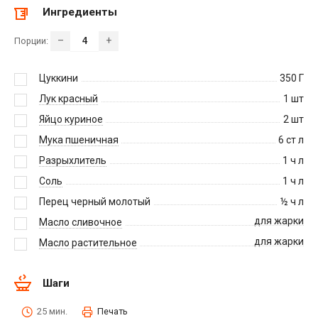
Ингредиенты
–
+
Порции:
Цуккини
350
Г
Лук красный
1
шт
Яйцо куриное
2
шт
Мука пшеничная
6
ст л
Разрыхлитель
1
ч л
Соль
1
ч л
Перец черный молотый
½
ч л
для жарки
Масло сливочное
для жарки
Масло растительное
Шаги
25 мин.
Печать