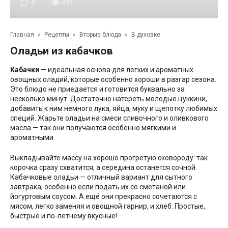
0
611
Главная
»
Рецепты
»
Вторые блюда
»
В духовке
Оладьи из кабачков
Кабачки
— идеальная основа для лёгких и ароматных
овощных оладий, которые особенно хороши в разгар сезона.
Это блюдо не приедается и готовится буквально за
несколько минут. Достаточно натереть молодые цуккини,
добавить к ним немного лука, яйца, муку и щепотку любимых
специй. Жарьте оладьи на смеси сливочного и оливкового
масла — так они получаются особенно мягкими и
ароматными.
Выкладывайте массу на хорошо прогретую сковороду: так
корочка сразу схватится, а середина останется сочной.
Кабачковые оладьи — отличный вариант для сытного
завтрака, особенно если подать их со сметаной или
йогуртовым соусом. А ещё они прекрасно сочетаются с
мясом, легко заменяя и овощной гарнир, и хлеб. Простые,
быстрые и по-летнему вкусные!