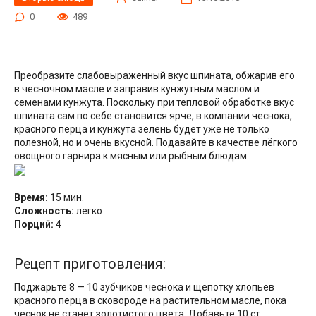
0
489
Преобразите слабовыраженный вкус шпината, обжарив его
в чесночном масле и заправив кунжутным маслом и
семенами кунжута. Поскольку при тепловой обработке вкус
шпината сам по себе становится ярче, в компании чеснока,
красного перца и кунжута зелень будет уже не только
полезной, но и очень вкусной. Подавайте в качестве лёгкого
овощного гарнира к мясным или рыбным блюдам.
Время:
15 мин.
Сложность:
легко
Порций:
4
Рецепт приготовления:
Поджарьте 8 — 10 зубчиков чеснока и щепотку хлопьев
красного перца в сковороде на растительном масле, пока
чеснок не станет золотистого цвета. Добавьте 10 ст.