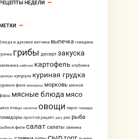
РЕЦЕПТЫ НЕДЕЛИ
МЕТКИ
выпечка
блюда в духовке
ветчина
говядина
грибы
закуска
десерт
гречка
картофель
запеканка
клубника
кабачки
куриная грудка
кукуруза
крекеры
морковь
куриное филе
мясной
макароны
мясные блюда
мясо
фарш
овощи
мясо птицы
пирог
напитки
помидор
рыба
помидоры
простой рецепт
рис
рагу
салат
салаты
рыбное филе
свинина
сыр
торт
сливки
супы
тыква
сельдь