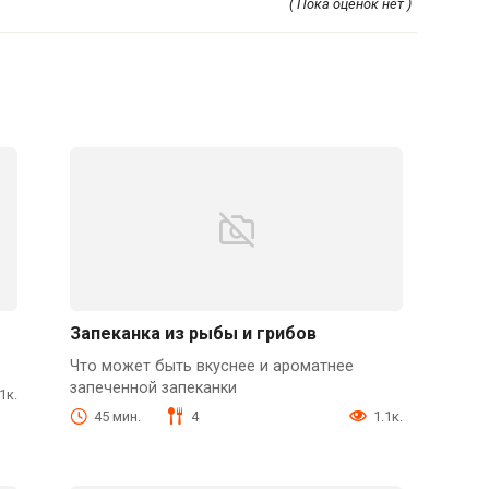
( Пока оценок нет )
Запеканка из рыбы и грибов
Что может быть вкуснее и ароматнее
запеченной запеканки
.1к.
45 мин.
4
1.1к.