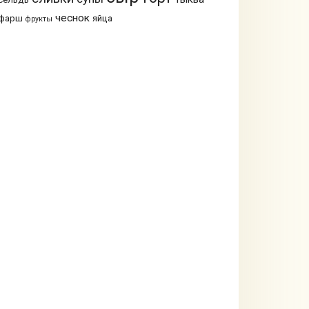
чеснок
фарш
яйца
фрукты