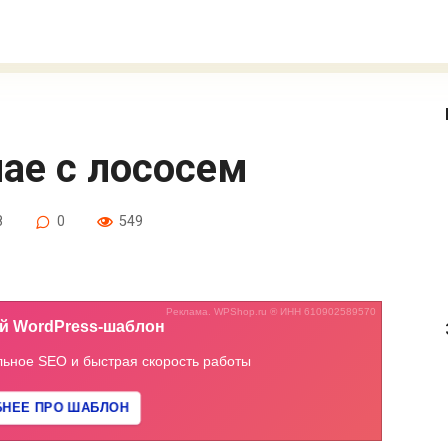
чае с лососем
8
0
549