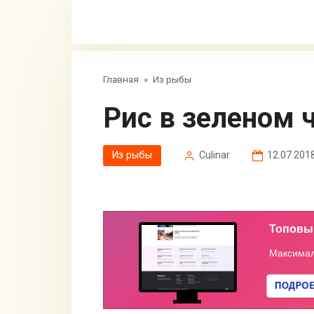
Главная
»
Из рыбы
Рис в зеленом 
Из рыбы
Сulinar
12.07.201