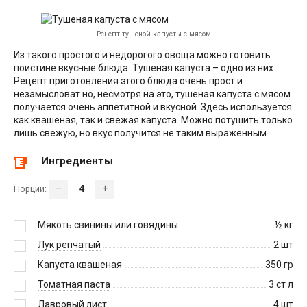
Рецепт тушеной капусты с мясом
Из такого простого и недорогого овоща можно готовить
поистине вкусные блюда. Тушеная капуста – одно из них.
Рецепт приготовления этого блюда очень прост и
незамысловат но, несмотря на это, тушеная капуста с мясом
получается очень аппетитной и вкусной. Здесь используется
как квашеная, так и свежая капуста. Можно потушить только
лишь свежую, но вкус получится не таким выраженным.
Ингредиенты
–
+
Порции:
Мякоть свинины или говядины
½
кг
Лук репчатый
2
шт
Капуста квашеная
350
гр
Томатная паста
3
ст л
Лавровый лист
4
шт