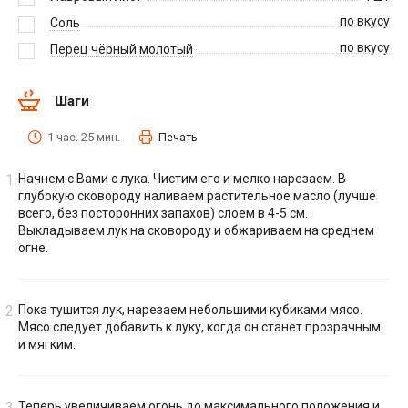
по вкусу
Соль
по вкусу
Перец чёрный молотый
Шаги
1 час. 25 мин.
Печать
Начнем с Вами с лука. Чистим его и мелко нарезаем. В
глубокую сковороду наливаем растительное масло (лучше
всего, без посторонних запахов) слоем в 4-5 см.
Выкладываем лук на сковороду и обжариваем на среднем
огне.
Пока тушится лук, нарезаем небольшими кубиками мясо.
Мясо следует добавить к луку, когда он станет прозрачным
и мягким.
Теперь увеличиваем огонь до максимального положения и