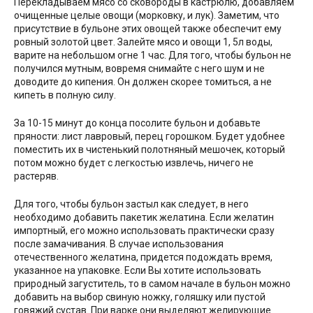
Перекладываем мясо со сковороды в кастрюлю, добавляем
очищенные целые овощи (морковку, и лук). Заметим, что
присутствие в бульоне этих овощей также обеспечит ему
ровный золотой цвет. Залейте мясо и овощи 1, 5л воды,
варите на небольшом огне 1 час. Для того, чтобы бульон не
получился мутным, вовремя снимайте с него шум и не
доводите до кипения. Он должен скорее томиться, а не
кипеть в полную силу.
За 10-15 минут до конца посолите бульон и добавьте
пряности: лист лавровый, перец горошком. Будет удобнее
поместить их в чистенький полотняный мешочек, который
потом можно будет с легкостью извлечь, ничего не
растеряв.
Для того, чтобы бульон застыл как следует, в него
необходимо добавить пакетик желатина. Если желатин
импортный, его можно использовать практически сразу
после замачивания. В случае использования
отечественного желатина, придется подождать время,
указанное на упаковке. Если Вы хотите использовать
природный загуститель, то в самом начале в бульон можно
добавить на выбор свиную ножку, голяшку или пустой
говяжий сустав. При варке они выделяют желирующие