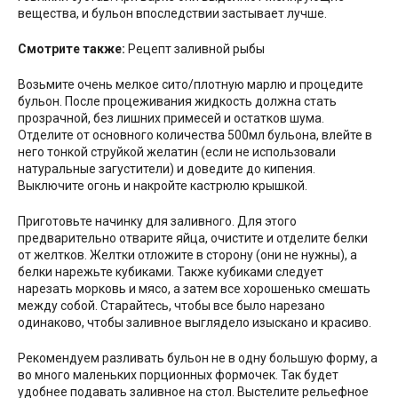
вещества, и бульон впоследствии застывает лучше.
Смотрите также:
Рецепт заливной рыбы
Возьмите очень мелкое сито/плотную марлю и процедите
бульон. После процеживания жидкость должна стать
прозрачной, без лишних примесей и остатков шума.
Отделите от основного количества 500мл бульона, влейте в
него тонкой струйкой желатин (если не использовали
натуральные загустители) и доведите до кипения.
Выключите огонь и накройте кастрюлю крышкой.
Приготовьте начинку для заливного. Для этого
предварительно отварите яйца, очистите и отделите белки
от желтков. Желтки отложите в сторону (они не нужны), а
белки нарежьте кубиками. Также кубиками следует
нарезать морковь и мясо, а затем все хорошенько смешать
между собой. Старайтесь, чтобы все было нарезано
одинаково, чтобы заливное выглядело изыскано и красиво.
Рекомендуем разливать бульон не в одну большую форму, а
во много маленьких порционных формочек. Так будет
удобнее подавать заливное на стол. Выстелите рельефное