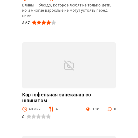
Блины – блюдо, которое любят не только дети,
но и многие взрослые не могут устоять перед
ними.
3.67
Картофельная запеканка со
В духовке
шпинатом
60 мин.
4
1.1к.
0
0