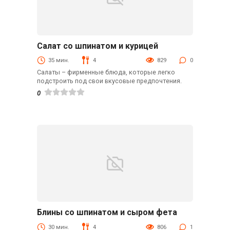
Салат со шпинатом и курицей
С мясом
35 мин.
4
829
0
Салаты – фирменные блюда, которые легко
подстроить под свои вкусовые предпочтения.
0
Блины со шпинатом и сыром фета
Блины и оладьи
30 мин.
4
806
1