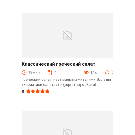
Классический греческий салат
Закуски
15 мин.
4
1.1к.
0
Греческий салат, называемый жителями Эллады
«хориатики салата» (о χωριάτικη σαλάτα)
5