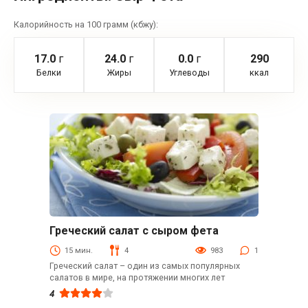
Калорийность на 100 грамм (кбжу):
17.0
г
24.0
г
0.0
г
290
Белки
Жиры
Углеводы
ккал
Греческий салат с сыром фета
Закуски
15 мин.
4
983
1
Греческий салат – один из самых популярных
салатов в мире, на протяжении многих лет
4