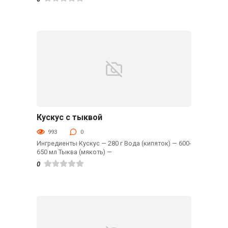
Кускус с тыквой
Гарниры
993
0
Ингредиенты Кускус — 280 г Вода (кипяток) — 600-
650 мл Тыква (мякоть) —
0