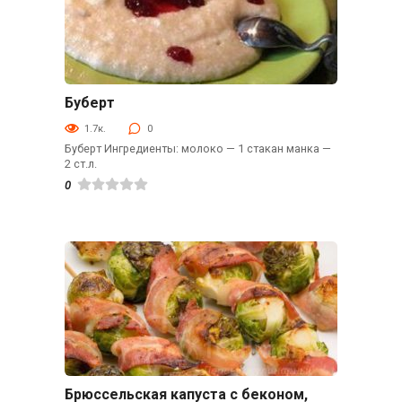
Буберт
Гарниры
1.7к.
0
Буберт Ингредиенты: молоко — 1 стакан манка —
2 ст.л.
0
Брюссельская капуста с беконом,