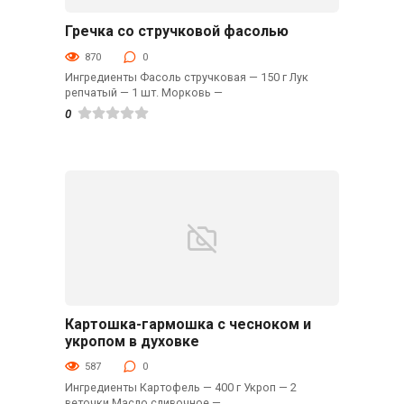
Гречка со стручковой фасолью
Гарниры
870
0
Ингредиенты Фасоль стручковая — 150 г Лук
репчатый — 1 шт. Морковь —
0
Картошка-гармошка с чесноком и
Гарниры
укропом в духовке
587
0
Ингредиенты Картофель — 400 г Укроп — 2
веточки Масло сливочное —