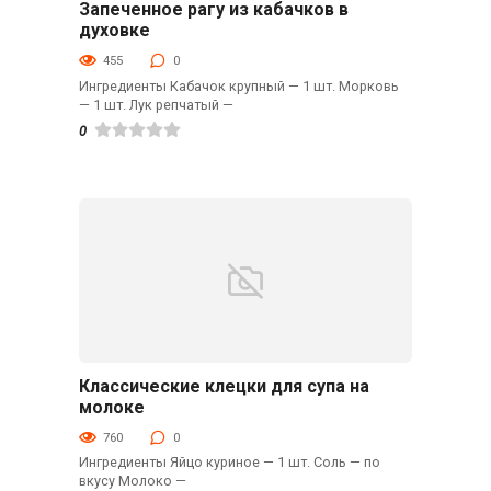
Запеченное рагу из кабачков в
Гарниры
духовке
455
0
Ингредиенты Кабачок крупный — 1 шт. Морковь
— 1 шт. Лук репчатый —
0
Классические клецки для супа на
Гарниры
молоке
760
0
Ингредиенты Яйцо куриное — 1 шт. Соль — по
вкусу Молоко —