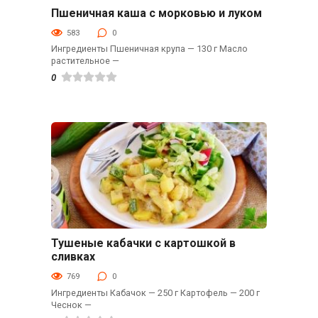
Пшеничная каша с морковью и луком
Гарниры
583
0
Ингредиенты Пшеничная крупа — 130 г Масло
растительное —
0
Тушеные кабачки с картошкой в
Гарниры
сливках
769
0
Ингредиенты Кабачок — 250 г Картофель — 200 г
Чеснок —