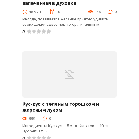
В духовке
запеченная в духовке
45 мин.
10
746
0
Иногда, появляется желание приятно удивить
своих домочадцев чем-то оригинальным
0
Кус-кус с зеленым горошком и
Гарниры
жареным луком
555
0
Ингредиенты Кус-кус — 5 ст.л. Кипяток — 10 ст.л.
Лук репчатый —
0