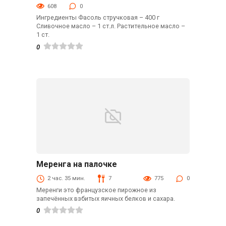
608
0
Ингредиенты Фасоль стручковая – 400 г
Сливочное масло – 1 ст.л. Растительное масло –
1 ст.
0
Меренга на палочке
В духовке
2 час. 35 мин.
7
775
0
Меренги это французское пирожное из
запечённых взбитых яичных белков и сахара.
0