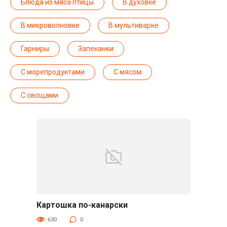
Блюда из мяса птицы
В духовке
В микроволновке
В мультиварке
Гарниры
Запеканки
С морепродуктами
С мясом
С овощами
Картошка по-канарски
Гарниры
630
0