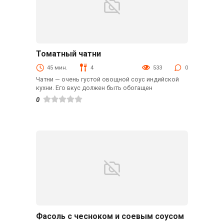
Томатный чатни
В мультиварке
45 мин.
4
533
0
Чатни — очень густой овощной соус индийской
кухни. Его вкус должен быть обогащен
0
Фасоль с чесноком и соевым соусом
Гарниры